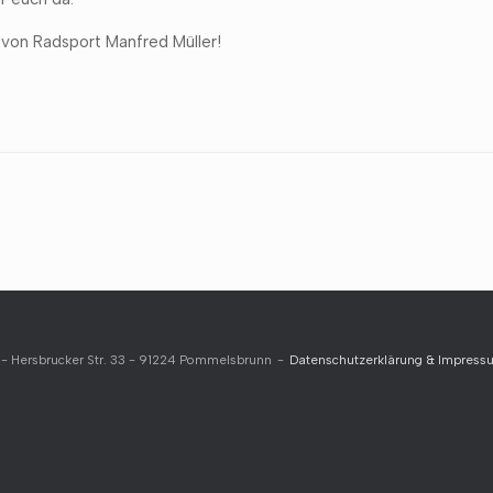
von Radsport Manfred Müller!
 - Hersbrucker Str. 33 - 91224 Pommelsbrunn
Datenschutzerklärung & Impress