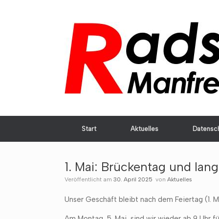
Zum
Inhalt
springen
Start
Aktuelles
Datensc
1. Mai: Brückentag und la
Veröffentlicht am
30. April 2025
von
Aktuelles
Unser Geschäft bleibt nach dem Feiertag (1. 
Am Montag, 5. Mai, sind wir wieder ab 9 Uhr fü