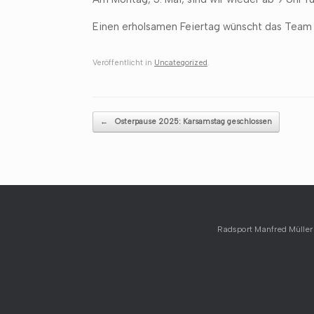
Einen erholsamen Feiertag wünscht das Team 
Veröffentlicht in
Uncategorized
.
Beitragsnavigation
←
Osterpause 2025: Karsamstag geschlossen
Radsport Manfred Müller